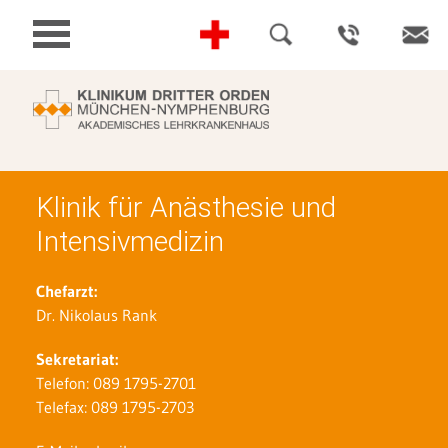
Klinik für Anästhesie und
Intensivmedizin
Chefarzt:
Dr. Nikolaus Rank
Sekretariat:
Telefon: 089 1795-2701
Telefax: 089 1795-2703