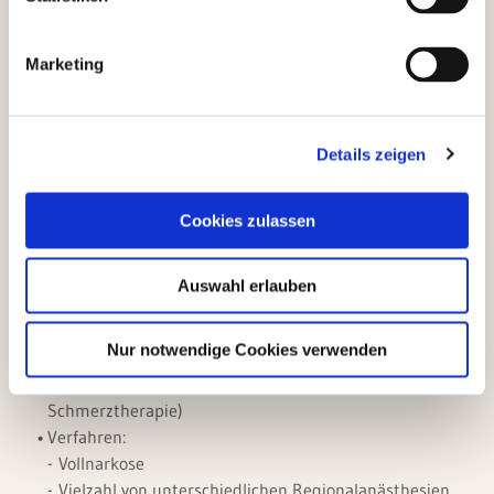
Leistungen
Marketing
Klinik für Anästhesie und Intensivmedizin
Details zeigen
Das medizinische Leistungsspektrum
Cookies zulassen
Anästhesie
Auswahl erlauben
Prämedikationsambulanz bei geplanten Eingriffen
Patienten- und eingriffsorientierte Anästhesie
Nur notwendige Cookies verwenden
(Auswahl und Durchführung des geeigneten
Narkoseverfahrens bis zur postoperativen
Schmerztherapie)
Verfahren:
Vollnarkose
Vielzahl von unterschiedlichen Regionalanästhesien