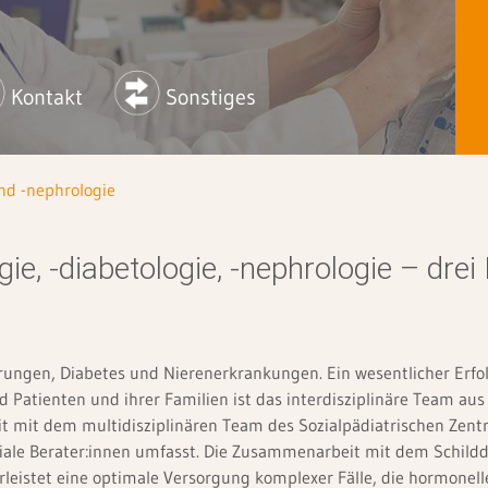
Ha
Hämatologische Neoplasien
In
Interdisziplinäres Studiensekretariat
Kontakt
Sonstiges
Ki
MIC-Zentrum
Pl
Onkologisches Zentrum
und -nephrologie
Perinatalzentrum
Pf
e, -diabetologie, -nephrologie – drei 
Regionales TraumaZentrum
Pf
Schilddrüsenzentrum
Ps
un
ngen, Diabetes und Nierenerkrankungen. Ein wesentlicher Erfolg
Shuntzentrum
 Patienten und ihrer Familien ist das interdisziplinäre Team au
Ps
SPZ-Sozialpädiatrisches Zentrum
 mit dem multidisziplinären Team des Sozialpädiatrischen Zent
ziale Berater:innen umfasst. Die Zusammenarbeit mit dem Schild
Se
TCE-Therapie-Centrum für Essstörungen
rleistet eine optimale Versorgung komplexer Fälle, die hormone