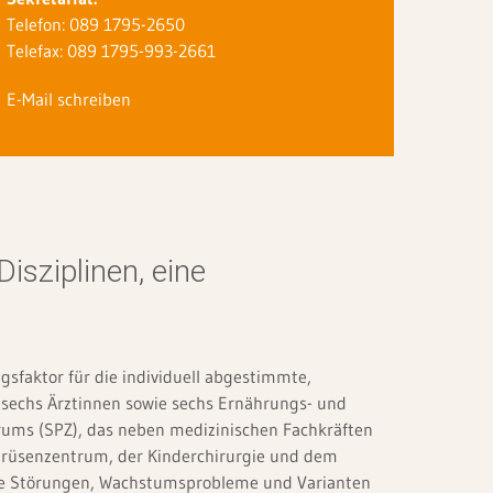
ls-Nasen-Ohren- Heilkunde
Telefon: 089 1795-2650
terventionelle Kardiologie
Telefax: 089 1795-993-2661
nderchirurgie
E-Mail schreiben
astische und Ästhetische Chirurgie
lege & Soziale Dienste
Disziplinen, eine
lege
ychologische Versorgung Erwachsenenklinik
d Psychoonkologie
sfaktor für die individuell abgestimmte,
s sechs Ärztinnen sowie sechs Ernährungs- und
ychologische Versorgung Kinderklinik
rums (SPZ), das neben medizinischen Fachkräften
drüsenzentrum, der Kinderchirurgie und dem
elsorge
lle Störungen, Wachstumsprobleme und Varianten