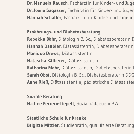
Dr. Manuela Rausch,
Fachärztin für Kinder- und Jug
Dr. Joana
Sagasser,
Fachärztin für Kinder- und Juge
Hannah Schäffer,
Fachärztin für Kinder- und Jugen
Ernährungs- und Diabetesberatung:
Rebekka Bähr,
Diätologin B. Sc., Diabetesberaterin
Hannah Däubler,
Diätassistentin, Diabetesberateri
Monique Drews,
Diätassistentin
Natascha Kälberer,
Diätassistentin
Katharina Mahr,
Diätassistentin, Diabetesberaterin
Sarah Obst,
Diätologin B. Sc., Diabetesberaterin DD
Anne Rieß,
Diätassistentin, pädiatrische Diätassist
Soziale Beratung
Nadine Ferrero-Liepelt,
Sozialpädagogin B.A.
Staatliche Schule für Kranke
Brigitte Mittler,
Studienrätin, qualifizierte Beratun