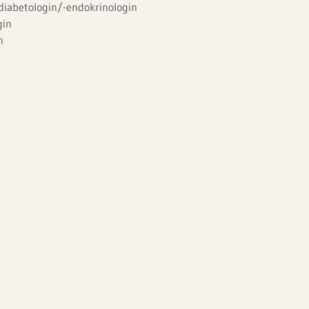
diabetologin/-endokrinologin
ogin
in