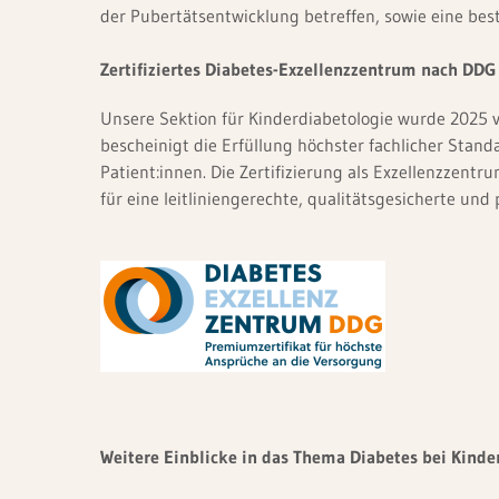
der Pubertätsentwicklung betreffen, sowie eine be
Kindergastroenterologie
Zertifiziertes Diabetes-Exzellenzzentrum nach DDG
Kinder-, Jugend- und Neuroorthopädie
Unsere Sektion für Kinderdiabetologie wurde 2025 
Neonatologie
bescheinigt die Erfüllung höchster fachlicher Stand
Patient:innen. Die Zertifizierung als Exzellenzzen
Pneumologie und Internistische
für eine leitliniengerechte, qualitätsgesicherte und
Intensivmedizin
Weitere Einblicke in das Thema Diabetes bei Kinder