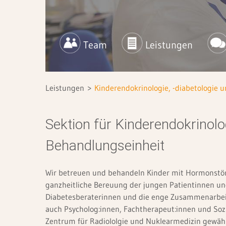
Newsletter für Fachkreise
Qualität & Sicherheit
Ihre Meinung
Innere Medizin I (Gastroenterologie,
LkSG-Grundsatzerklärung
Hämatoonkologie)
Team
Leistungen
Innere Medizin II (Kardio-, Pneumologie)
Kinder- und Jugendchirurgie
Leistungen
Kinderendokrinologie, -diabetologie 
Kinder- und Jugendmedizin
Orthopädie und Unfallchirurgie
Sektion für Kinderendokrinologi
Radiologie und Nuklearmedizin
Behandlungseinheit
Wir betreuen und behandeln Kinder mit Hormonstöru
Sektionen
ganzheitliche Bereuung der jungen Patientinnen und
Diabetesberaterinnen und die enge Zusammenarbeit
Kinderendokrinologie, -diabetologie und -
auch Psycholog:innen, Fachtherapeut:innen und So
nephrologie
Zentrum für Radiololgie und Nuklearmedizin gewäh