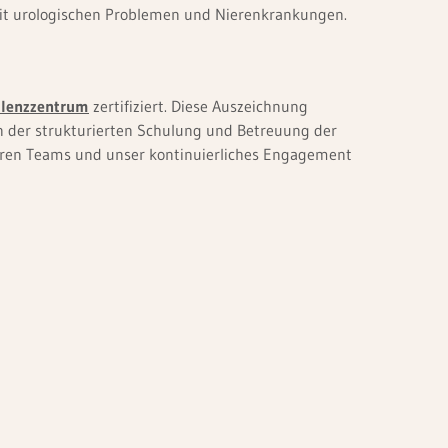
ziale Beratung Erwachsenenklinik
mit urologischen Problemen und Nierenkrankungen.
ziale Beratung Kinderklinik
zialmedizinische Nachsorge Kinderklinik
llenzzentrum
zertifiziert. Diese Auszeichnung
 in der strukturierten Schulung und Betreuung der
inären Teams und unser kontinuierliches Engagement