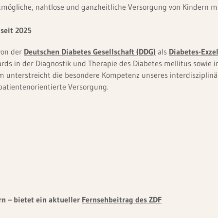
So
stmögliche, nahtlose und ganzheitliche Versorgung von Kindern 
So
 seit 2025
Kooperationen vor Ort
So
von der
Deutschen Diabetes Gesellschaft (DDG)
als
Diabetes-Exze
DTZ-Diagnose- und Therapiezentrum
ards in der Diagnostik und Therapie des Diabetes mellitus sowie
trum unterstreicht die besondere Kompetenz unseres interdiszipl
Herzkatheterlabor (ambulant)
 patientenorientierte Versorgung.
KfH Nierenzentrum
MVZ München Nymphenburg
n – bietet ein aktueller
Fernsehbeitrag des ZDF