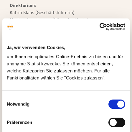
Direktorium:
Katrin Klaus (Geschäftsführerin)
Martina Amerhauser (Pflegedirektorin)
Nicole Müller (Stellvertretende Pflegedirektorin)
Prof. Dr. Stephan Kellnar (Ärztlicher Direktor)
Prof. Dr. Hermann Helmberger (Stellvertretender
Ja, wir verwenden Cookies,
Ärztlicher Direktor)
Anna Schramm (Klinikmanagerin)
um Ihnen ein optimales Online-Erlebnis zu bieten und für
anonyme Statistikzwecke. Sie können entscheiden,
Aufsichtsbehörden
welche Kategorien Sie zulassen möchten. Für alle
Regierung von Oberbayern
, Maximilianstraße 39,
Funktionalitäten wählen Sie "Cookies zulassen".
80538 München.
Gewerbeaufsichtsamt der Regierung von Oberbayern
,
Heßstraße 130, 80797 München.
Einwilligungsauswahl
Notwendig
Umsatzsteuer-Identifikationsnummer:
DE301855194
Berufsspezifische Angaben gem. § 5
Präferenzen
I Nr. 5 TMG