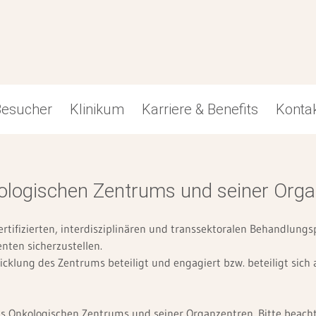
Besucher
Klinikum
Karriere & Benefits
Konta
Zentren
No
Pflege
Ge
ologischen Zentrums und seiner Org
Ambulantes OP-Zentrum
Er
Schule für Pflege
Brustkrebszentrum
Kin
Ausbildungen
rtifizierten, interdisziplinären und transsektoralen Behandlungs
nten sicherzustellen.
Chest Pain Unit
Praktikum
icklung des Zentrums beteiligt und engagiert bzw. beteiligt sich 
Be
Darmkrebszentrum
s Onkologischen Zentrums und seiner Organzentren. Bitte beachte
Gynäkologisches Krebszentrum