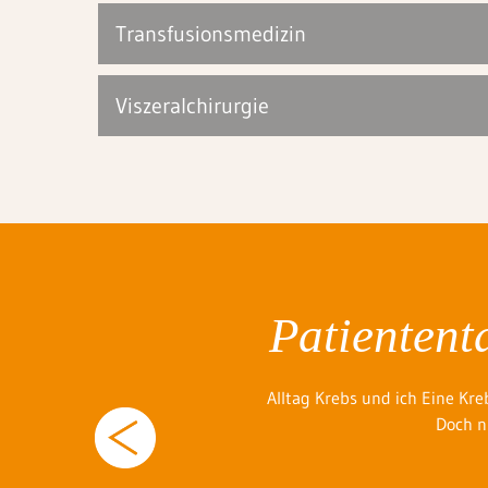
Transfusionsmedizin
Viszeralchirurgie
iste 2026
Patientent
Gute Ärzte für mich“ vertreten.
Alltag Krebs und ich Eine Kre
 aus ...
Doch n