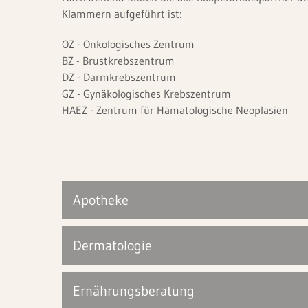
Newsletter für Fachkreise
Qualität & Sicherheit
Ihre Meinung
Klammern aufgeführt ist:
Innere Medizin I (Gastroenterologie,
LkSG-Grundsatzerklärung
OZ - Onkologisches Zentrum
Hämatoonkologie)
BZ - Brustkrebszentrum
Innere Medizin II (Kardio-, Pneumologie)
DZ - Darmkrebszentrum
GZ - Gynäkologisches Krebszentrum
Kinder- und Jugendchirurgie
HAEZ - Zentrum für Hämatologische Neoplasien
Kinder- und Jugendmedizin
Orthopädie und Unfallchirurgie
Radiologie und Nuklearmedizin
Apotheke
Dermatologie
Sektionen
Kinderendokrinologie, -diabetologie und -
Ernährungsberatung
nephrologie