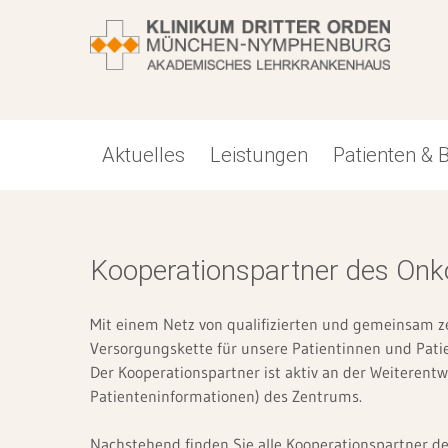
Aktuelles
Leistungen
Patienten & 
Kliniken
Veranstaltungen
Angebot
Unsere Aufgaben
Alles auf einen Blick
Anschrift & Anfahrt
Kooperationspartner des Onk
Allgemein-, Visceral- und Thoraxchirurgie
Meldungen
Patienten FAQ
Leitung
Stellenanzeigen
Notfall-Telefonnummern
Anästhesie und Intensivmedizin
Downloads
Besucher FAQ
Digitalisierung/KHZG
Benefits
Telefonnummern finden
Mit einem Netz von qualifizierten und gemeinsam ze
Versorgungskette für unsere Patientinnen und Patie
Gefäßchirurgie
Presse
Geburt am Klinikum
Förderverein der Kinderklinik
Ansprechpartner
Sprechzeiten finden
Der Kooperationspartner ist aktiv an der Weiterentw
Patienteninformationen) des Zentrums.
Gynäkologie und Geburtshilfe
Newsletter allgemein
Patientenportal
Geschichte
Kontaktformular
Nachstehend finden Sie alle Kooperationspartner de
Herzkatheterlabor (stationär)