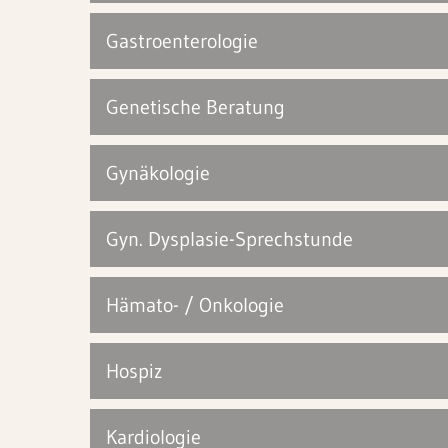
Kindergastroenterologie
Gastroenterologie
Kinder-, Jugend- und Neuroorthopädie
Genetische Beratung
Neonatologie
Pneumologie und Internistische
Gynäkologie
Intensivmedizin
Gyn. Dysplasie-Sprechstunde
Hämato- / Onkologie
Hospiz
Kardiologie