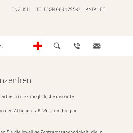
ENGLISH
TELEFON 089 1795-0
ANFAHRT
kt
tfallzentren
haltsbeispiele Pflege
anzentren
wachsenenklinik
derklinik
partnern ist es möglich, die gesamte
an den Aktionen (z.B. Weiterbildungen,
legabteilungen & Partner
n SIe die jeweilige Zentrumszugehörigkeit, die in